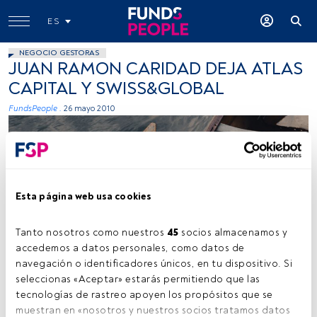
ES
NEGOCIO GESTORAS
JUAN RAMON CARIDAD DEJA ATLAS
CAPITAL Y SWISS&GLOBAL
FundsPeople .
26 mayo 2010
Esta página web usa cookies
Tanto nosotros como nuestros 
45
 socios almacenamos y 
accedemos a datos personales, como datos de 
navegación o identificadores únicos, en tu dispositivo. Si 
seleccionas «Aceptar» estarás permitiendo que las 
Tiempo lectura:
1 min.
tecnologías de rastreo apoyen los propósitos que se 
muestran en «nosotros y nuestros socios tratamos datos 