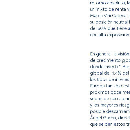
retorno absoluto, l
un mixto de renta va
March Vini Catena, s
su posición neutral 
del 60% que tiene a
con alta exposición
En general, la visi
de crecimiento glob
dónde invertir". Pa
global del 4,4% del
los tipos de interé
Europa tan sólo es
próximos doce mese
seguir de cerca pa
y los mayores riesgo
posible descarrilam
Ángel García, direc
que se den estos tr