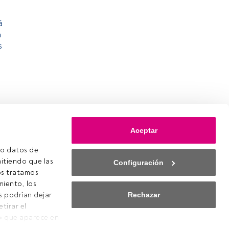
á
n
s
Aceptar
o datos de 
itiendo que las 
Configuración
s tratamos 
iento, los 
Rechazar
s podrían dejar 
irar el 
ookies
» que aparece en 
onfiguración de cookies
quierda de la 