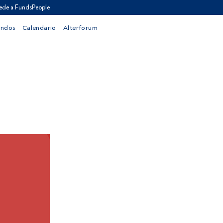
ede a FundsPeople
ondos
Calendario
Alterforum