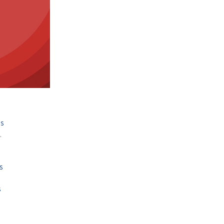
es
,
s
s