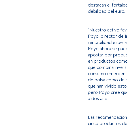
destacan el fortale
debilidad del euro.
"Nuestro activo fav
Poyo, director de I
rentabilidad espera
Poyo ahora se pued
apostar por produc
en productos como
que combina invers
consumo emergente 
de bolsa como de re
que han vivido est
pero Poyo cree que
a dos años.
Las recomendacione
cinco productos de 