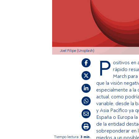
Joel Filipe (Unsplash)
P
ositivos en 
rápido resu
March para 
que la visión negat
especialmente a la
actual, como podría 
variable, desde la 
y Asia Pacífico ya
España o Europa la a
de la entidad desta
sobreponderar en l
Tiempo lectura:
3 min.
miedos a un posible