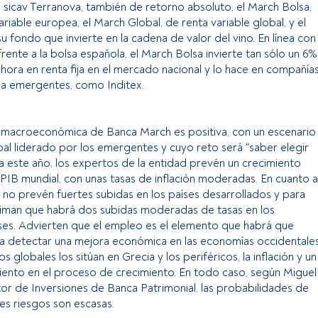
a sicav Terranova, también de retorno absoluto, el March Bolsa,
riable europea, el March Global, de renta variable global, y el
u fondo que invierte en la cadena de valor del vino. En línea con
frente a la bolsa española, el March Bolsa invierte tan sólo un 6%
hora en renta fija en el mercado nacional y lo hace en compañía
 a emergentes, como Inditex.
ón macroeconómica de Banca March es positiva, con un escenario
al liderado por los emergentes y cuyo reto será "saber elegir
ra este año, los expertos de la entidad prevén un crecimiento
 PIB mundial, con unas tasas de inflación moderadas. En cuanto a
s, no prevén fuertes subidas en los países desarrollados y para
timan que habrá dos subidas moderadas de tasas en los
s. Advierten que el empleo es el elemento que habrá que
ra detectar una mejora económica en las economías occidentale
s globales los sitúan en Grecia y los periféricos, la inflación y un
iento en el proceso de crecimiento. En todo caso, según Miguel
tor de Inversiones de Banca Patrimonial, las probabilidades de
es riesgos son escasas.