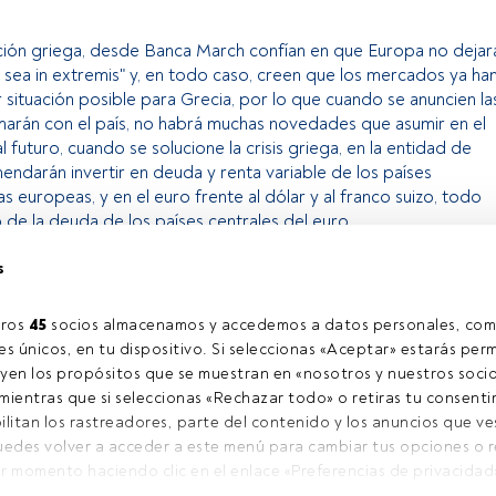
ación griega, desde Banca March confían en que Europa no dejar
e sea in extremis" y, en todo caso, creen que los mercados ya ha
situación posible para Grecia, por lo que cuando se anuncien la
arán con el país, no habrá muchas novedades que asumir en el
futuro, cuando se solucione la crisis griega, en la entidad de
ndarán invertir en deuda y renta variable de los países
as europeas, y en el euro frente al dólar y al franco suizo, todo
 de la deuda de los países centrales del euro.
s
o exclusivo para los usuarios registrados de FundsPeople. Si ya
accede desde el botón Login. Si aún no tienes cuenta, te
ros 
45
 socios almacenamos y accedemos a datos personales, com
rarte y disfrutar de todo el universo que ofrece FundsPeople.
s únicos, en tu dispositivo. Si seleccionas «Aceptar» estarás perm
yen los propósitos que se muestran en «nosotros y nuestros socio
Accede a FundsPeople
ientras que si seleccionas «Rechazar todo» o retiras tu consentim
ilitan los rastreadores, parte del contenido y los anuncios que ve
Puedes volver a acceder a este menú para cambiar tus opciones o ret
l contacto
Quiénes somos
C
r momento haciendo clic en el enlace «Preferencias de privacidad
Regístrate
C
na web (o en el icono flotante que hay en la parte del fondo a la iz