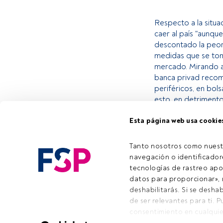
Respecto a la situ
caer al país "aunqu
descontado la peor 
medidas que se tom
mercado. Mirando al 
banca privad recome
periféricos, en bols
esto, en detrimento
Esta página web usa cookie
Este es un artícul
estás registrado, 
Tanto nosotros como nuest
invitamos a regist
navegación o identificadore
tecnologías de rastreo apo
datos para proporcionar», m
deshabilitarás. Si se deshab
de ser relevantes para ti. 
Emai
consentimiento en cualquie
la parte inferior de la pági