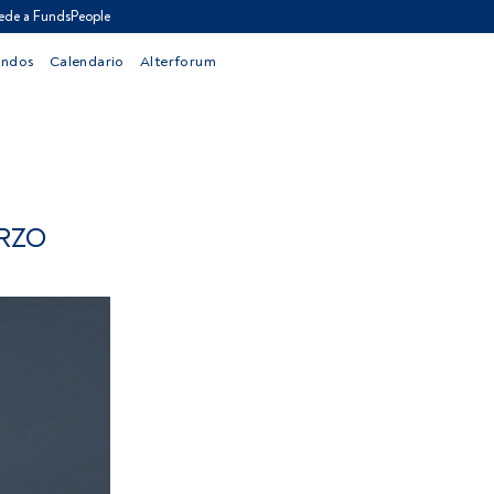
ede a FundsPeople
ondos
Calendario
Alterforum
RZO