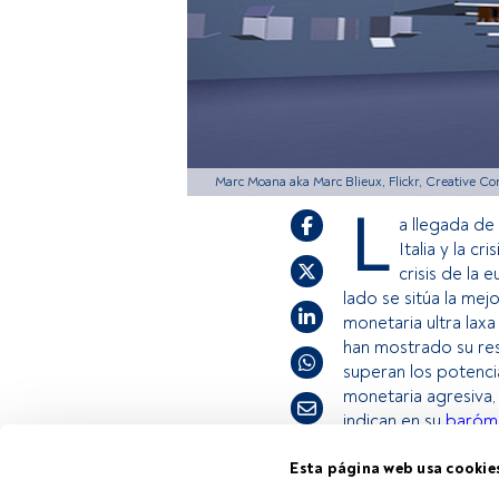
Marc Moana aka Marc Blieux, Flickr, Creative 
L
a llegada de
Italia y la c
crisis de la 
lado se sitúa la mej
monetaria ultra lax
han mostrado su resi
superan los potencia
monetaria agresiva, 
indican en su
baróme
Esta página web usa cookie
Tiempo lectura:
1 min.