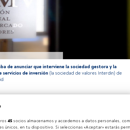
ba de anunciar que interviene la sociedad gestora y la
 servicios de inversión
(la sociedad de valores Interdin) de
d.
o exclusivo para los usuarios registrados de FundsPeople. Si ya
s
accede desde el botón Login. Si aún no tienes cuenta, te
rarte y disfrutar de todo el universo que ofrece FundsPeople.
Accede a FundsPeople
ros 
45
 socios almacenamos y accedemos a datos personales, com
s únicos, en tu dispositivo. Si seleccionas «Aceptar» estarás perm