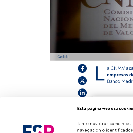
Cedida
L
a CNMV
aca
empresas de
Banco Madri
Este es un artícul
Esta página web usa cookie
estás registrado, 
invitamos a regist
Tanto nosotros como nuest
navegación o identificadore