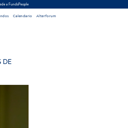
ede a FundsPeople
ondos
Calendario
Alterforum
S DE