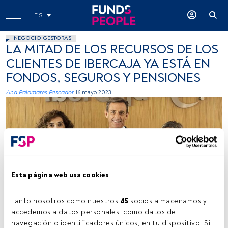
ES
NEGOCIO GESTORAS
LA MITAD DE LOS RECURSOS DE LOS
CLIENTES DE IBERCAJA YA ESTÁ EN
FONDOS, SEGUROS Y PENSIONES
Ana Palomares Pescador
16 mayo 2023
Esta página web usa cookies
Lily Corredor, Luis Miguel Carrasco y Beatriz Catalán. Firma: Cedida
(Ibercaja)
Tanto nosotros como nuestros 
45
 socios almacenamos y 
accedemos a datos personales, como datos de 
navegación o identificadores únicos, en tu dispositivo. Si 
Tiempo lectura:
3 min.