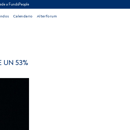
ede a FundsPeople
ondos
Calendario
Alterforum
E UN 53%