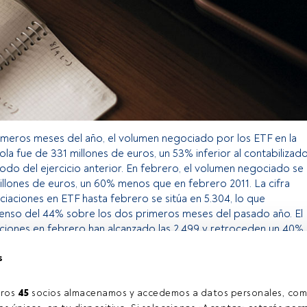
rimeros meses del año, el volumen negociado por los ETF en la
la fue de 331 millones de euros, un 53% inferior al contabilizad
íodo del ejercicio anterior. En febrero, el volumen negociado se
illones de euros, un 60% menos que en febrero 2011. La cifra
aciones en ETF hasta febrero se sitúa en 5.304, lo que
enso del 44% sobre los dos primeros meses del pasado año. El
iones en febrero han alcanzado las 2.499 y retroceden un 40%.
s
o exclusivo para los usuarios registrados de FundsPeople. Si ya
accede desde el botón Login. Si aún no tienes cuenta, te
ros 
45
 socios almacenamos y accedemos a datos personales, com