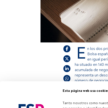
E
n los dos p
Bolsa españo
en igual per
ha situado en 140 m
acumulada de negoci
representa un desc
número de negociac
Esta página web usa cookie
Este es un artícul
estás registrado, 
Tanto nosotros como nuest
Tiempo lectura:
2 min.