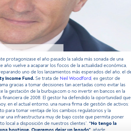
e protagonizase el año pasado la salida más sonada de una
te año vuelve a acaparar los focos de la actualidad económica,
reparando uno de los lanzamientos más esperados del año, el de
ty Income Fund.
Se trata de
Neil Woodford
, ex gestor de
ma gracias a tomar decisiones tan acertadas como evitar las
e la gestación de la burbuja.com o no invertir en bancos en la
sis financiera de 2008. El gestor ha defendido la oportunidad que
oy, en el actual entorno, una nueva firma de gestión de activos:
o para tomar ventaja de los cambios regulatorios y la
ear una infraestructura muy de bajo coste que permita poner
o local a disposición de nuestros clientes”.
“No tengo la
 una boutique. Queremos dejar un legado”
, añade.