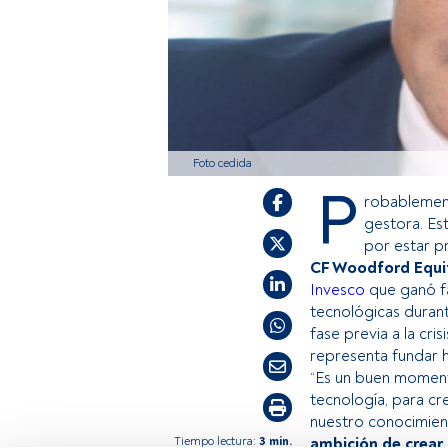
Foto cedida
P
robablement
gestora. Es
por estar p
CF Woodford Equi
Invesco
que ganó fa
tecnológicas durant
fase previa a la cri
representa fundar h
“Es un buen moment
tecnología, para cr
nuestro conocimient
Tiempo lectura:
3 min.
ambición de crear