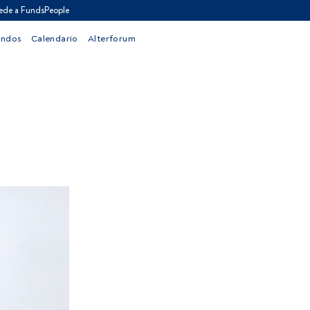
ede a FundsPeople
ondos
Calendario
Alterforum