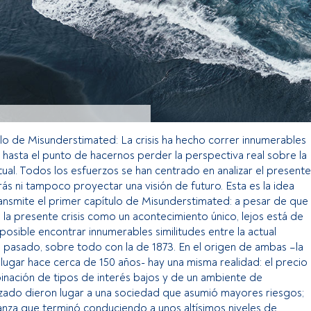
ulo de Misunderstimated: La crisis ha hecho correr innumerables
a hasta el punto de hacernos perder la perspectiva real sobre la
tual. Todos los esfuerzos se han centrado en analizar el presente
atrás ni tampoco proyectar una visión de futuro. Esta es la idea
ansmite el primer capítulo de Misunderstimated: a pesar de que
la presente crisis como un acontecimiento único, lejos está de
 posible encontrar innumerables similitudes entre la actual
l pasado, sobre todo con la de 1873. En el origen de ambas –la
o lugar hace cerca de 150 años- hay una misma realidad: el precio
inación de tipos de interés bajos y de un ambiente de
zado dieron lugar a una sociedad que asumió mayores riesgos;
nza que terminó conduciendo a unos altísimos niveles de