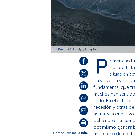
Kamil Molendys, Unsplash
P
rimer capít
ríos de tint
situación ac
sin volver la vista 
fundamental que tr
muchos han sentido 
serlo. En efecto, es
recesión y otras de
actual y la que tuv
del dinero. La comb
optimismo generali
Tiempo lectura:
2 min.
un exceso de confia