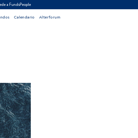
ede a FundsPeople
ondos
Calendario
Alterforum