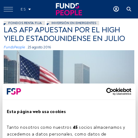
ES
FONDOS RENTA FIJA
INVERSIÓN EN EMERGENTES
LAS AFP APUESTAN POR EL HIGH
YIELD ESTADOUNIDENSE EN JULIO
FundsPeople .
25 agosto 2016
Rafael Chamorro, Flickr Creative Commons
Esta página web usa cookies
Tanto nosotros como nuestros 
45
 socios almacenamos y 
Tiempo lectura:
1 min.
accedemos a datos personales, como datos de 