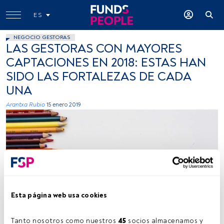
ES
NEGOCIO GESTORAS
LAS GESTORAS CON MAYORES
CAPTACIONES EN 2018: ESTAS HAN
SIDO LAS FORTALEZAS DE CADA
UNA
Arantxa Rubio
15 enero 2019
Photo by Kelli Tungay on Unsplash Copy
Esta página web usa cookies
Tanto nosotros como nuestros 
45
 socios almacenamos y 