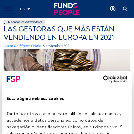
ES
NEGOCIO GESTORAS
LAS GESTORAS QUE MÁS ESTÁN
VENDIENDO EN EUROPA EN 2021
Óscar Rodríguez Graña.
5 noviembre 2021
Esta página web usa cookies
Foto: Michael Longmire, Unsplash
Tanto nosotros como nuestros 
45
 socios almacenamos y 
accedemos a datos personales, como datos de 
Tiempo lectura:
1 min.
navegación o identificadores únicos, en tu dispositivo. Si 
seleccionas «Aceptar» estarás permitiendo que las 