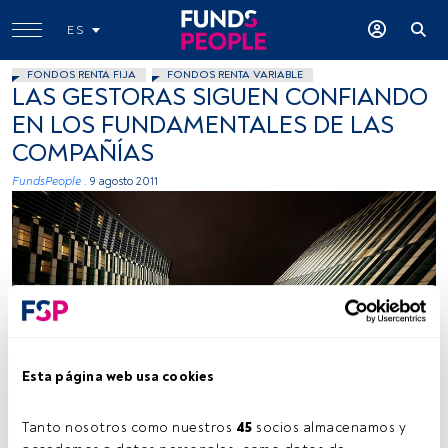
ES
FONDOS RENTA FIJA
FONDOS RENTA VARIABLE
LAS GESTORAS SIGUEN CONFIANDO
EN LOS FUNDAMENTALES DE LAS
COMPAÑÍAS
FundsPeople .
9 agosto 2011
Esta página web usa cookies
Tanto nosotros como nuestros 
45
 socios almacenamos y 
Tiempo lectura:
3 min.