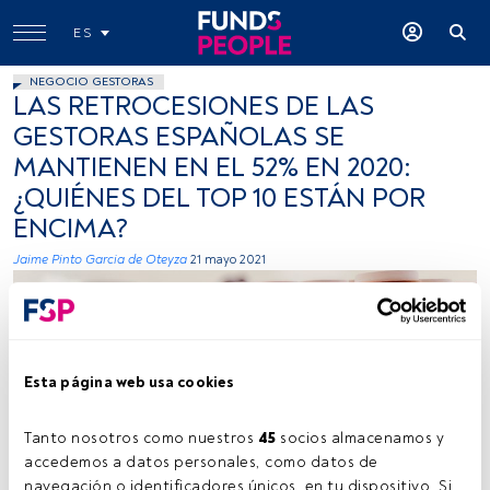
ES
NEGOCIO GESTORAS
LAS RETROCESIONES DE LAS
GESTORAS ESPAÑOLAS SE
MANTIENEN EN EL 52% EN 2020:
¿QUIÉNES DEL TOP 10 ESTÁN POR
ENCIMA?
Jaime Pinto Garcia de Oteyza
21 mayo 2021
Esta página web usa cookies
Tanto nosotros como nuestros 
45
 socios almacenamos y 
Photo by David Kristianto on Unsplash
accedemos a datos personales, como datos de 
navegación o identificadores únicos, en tu dispositivo. Si 