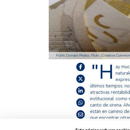
Public Domain Photos, Flickr, (Creative Common
"H
ay muc
natural
expres
últimos tiempos, no 
atractivas rentabili
institucional, como
canto de sirena.
Ah
están en camino de 
que encontrar otras