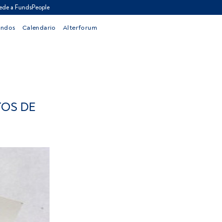
ede a FundsPeople
ondos
Calendario
Alterforum
TOS DE