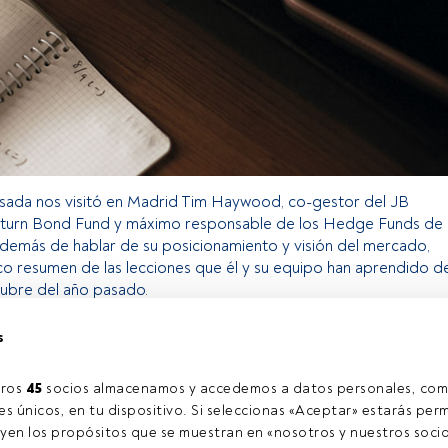
sada nos visitó en Madrid Tim Haywood, co-gestor del JB
turn Bond Fund y máximo responsable de los Hedge Funds de
Además de hablar de su posicionamiento y visión del mercado,
co resumen de las lecciones que él y su equipo han aprendido de
tubre del año pasado.
s
o exclusivo para los usuarios registrados de FundsPeople. Si ya
accede desde el botón Login. Si aún no tienes cuenta, te
ros 
45
 socios almacenamos y accedemos a datos personales, com
rarte y disfrutar de todo el universo que ofrece FundsPeople.
s únicos, en tu dispositivo. Si seleccionas «Aceptar» estarás perm
Accede a FundsPeople
yen los propósitos que se muestran en «nosotros y nuestros socio