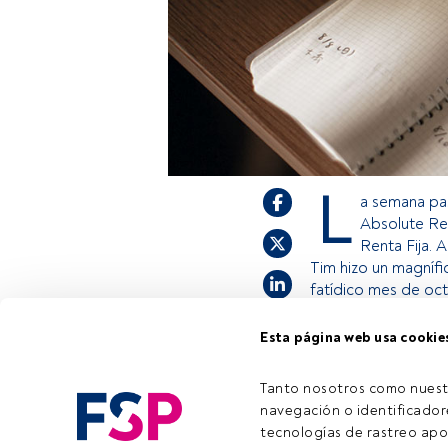
L
a semana pa
Absolute Re
Renta Fija. 
Tim hizo un magnífi
fatídico mes de oc
Esta página web usa cookie
Este es un artícul
estás registrado, 
Tanto nosotros como nuest
invitamos a regist
navegación o identificadore
tecnologías de rastreo apo
Tiempo lectura:
2 min.