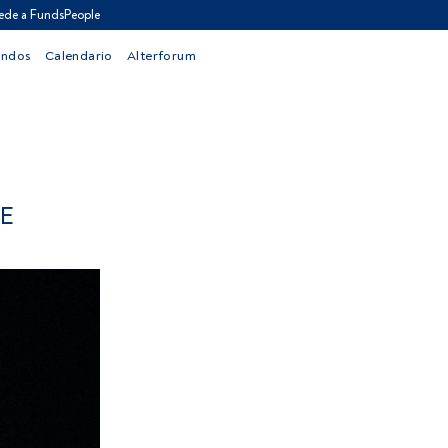
ede a FundsPeople
ondos
Calendario
Alterforum
E