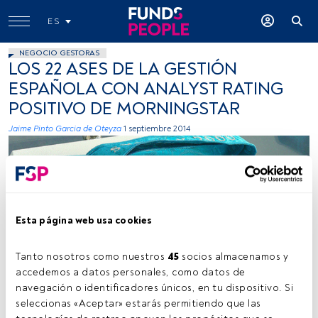
ES
NEGOCIO GESTORAS
LOS 22 ASES DE LA GESTIÓN
ESPAÑOLA CON ANALYST RATING
POSITIVO DE MORNINGSTAR
Jaime Pinto Garcia de Oteyza
1 septiembre 2014
Esta página web usa cookies
Scorpions and Centaurs, Flickr, Creative Commons
Tanto nosotros como nuestros 
45
 socios almacenamos y 
accedemos a datos personales, como datos de 
navegación o identificadores únicos, en tu dispositivo. Si 
seleccionas «Aceptar» estarás permitiendo que las 
Tiempo lectura:
2 min.