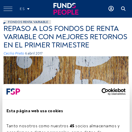
ES
FONDOS RENTA VARIABLE
REPASO A LOS FONDOS DE RENTA
VARIABLE CON MEJORES RETORNOS
EN EL PRIMER TRIMESTRE
Cecilia Prieto
6 abril 2017
Duncan, Flickr, Creative Commons
Esta página web usa cookies
Tanto nosotros como nuestros 
45
 socios almacenamos y 
Tiempo lectura:
3 min.