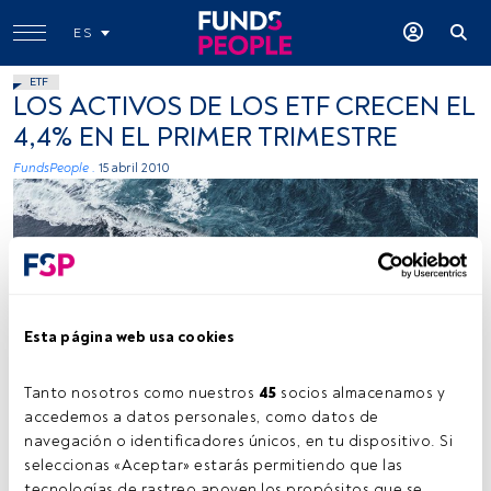
ES
ETF
LOS ACTIVOS DE LOS ETF CRECEN EL
4,4% EN EL PRIMER TRIMESTRE
FundsPeople .
15 abril 2010
Esta página web usa cookies
Kamil Molendys, Unsplash
Tanto nosotros como nuestros 
45
 socios almacenamos y 
accedemos a datos personales, como datos de 
navegación o identificadores únicos, en tu dispositivo. Si 
Tiempo lectura:
3 min.
seleccionas «Aceptar» estarás permitiendo que las 
tecnologías de rastreo apoyen los propósitos que se 