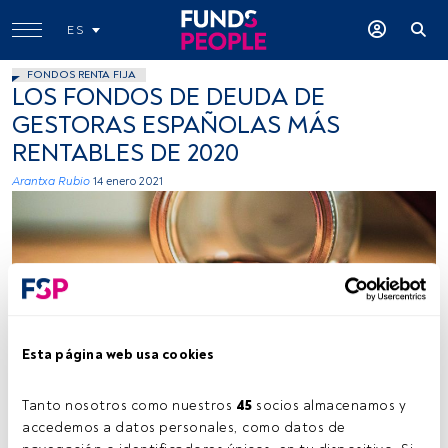
ES
FONDOS RENTA FIJA
LOS FONDOS DE DEUDA DE
GESTORAS ESPAÑOLAS MÁS
RENTABLES DE 2020
Arantxa Rubio
14 enero 2021
Esta página web usa cookies
Josh Appel (Unsplash).
Tanto nosotros como nuestros 
45
 socios almacenamos y 
accedemos a datos personales, como datos de 
Tiempo lectura:
3 min.