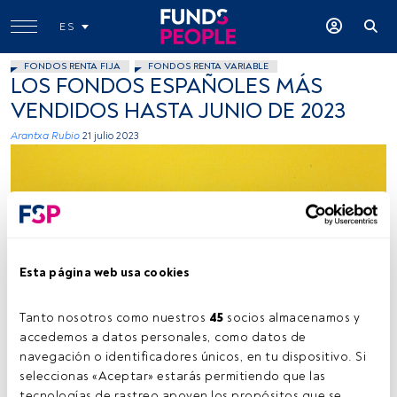
ES
FONDOS RENTA FIJA
FONDOS RENTA VARIABLE
LOS FONDOS ESPAÑOLES MÁS
VENDIDOS HASTA JUNIO DE 2023
Arantxa Rubio
21 julio 2023
Esta página web usa cookies
Fuente: Noslifactory-Uunsplash
Tanto nosotros como nuestros 
45
 socios almacenamos y 
accedemos a datos personales, como datos de 
navegación o identificadores únicos, en tu dispositivo. Si 
Tiempo lectura:
2 min.
seleccionas «Aceptar» estarás permitiendo que las 
tecnologías de rastreo apoyen los propósitos que se 