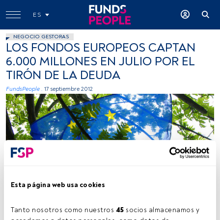
ES
NEGOCIO GESTORAS
LOS FONDOS EUROPEOS CAPTAN
6.000 MILLONES EN JULIO POR EL
TIRÓN DE LA DEUDA
FundsPeople .
17 septiembre 2012
Niccolò Caranti. Flickr. Creative Commons
Esta página web usa cookies
Tanto nosotros como nuestros 
45
 socios almacenamos y 
Tiempo lectura:
3 min.