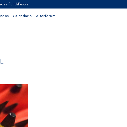
ede a FundsPeople
ondos
Calendario
Alterforum
L