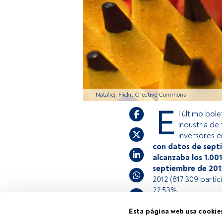
Nataliej, Flickr, Creative Commons
E
l último bol
industria de
inversores e
con datos de septi
alcanzaba los 1.00
septiembre de 201
2012 (817.309 partíc
22,53%.
Esta página web usa cookie