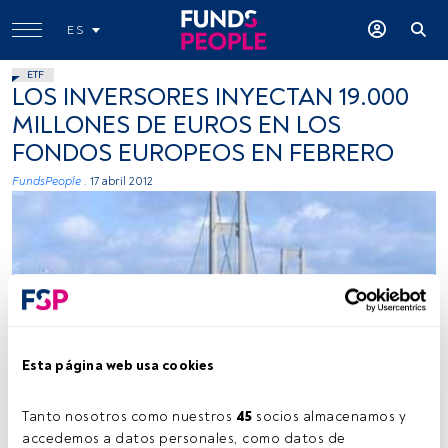
ES
ETF
LOS INVERSORES INYECTAN 19.000
MILLONES DE EUROS EN LOS
FONDOS EUROPEOS EN FEBRERO
FundsPeople .
17 abril 2012
Lars Lentz, Wikicommons
Esta página web usa cookies
Tanto nosotros como nuestros 
45
 socios almacenamos y 
accedemos a datos personales, como datos de 
Tiempo lectura:
2 min.