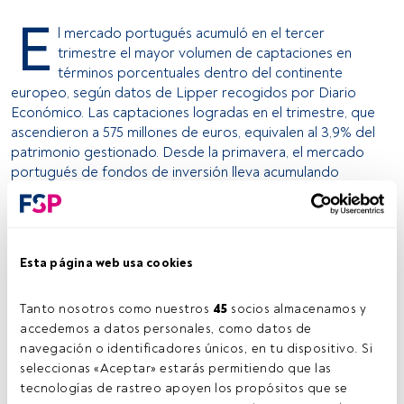
E
l mercado portugués acumuló en el tercer
trimestre el mayor volumen de captaciones en
términos porcentuales dentro del continente
europeo, según datos de Lipper recogidos por Diario
Económico. Las captaciones logradas en el trimestre, que
ascendieron a 575 millones de euros, equivalen al 3,9% del
patrimonio gestionado. Desde la primavera, el mercado
portugués de fondos de inversión lleva acumulando
captaciones. Esto se debe al tirón de los fondos
especiales de inversión durante la primera parte del año,
mientras que los fondos tradicionales mobiliarios han
tomado el relevodurante esta última mitad del ejercicio. En
Esta página web usa cookies
términos absolutos, el mercado europeo con mayores
captaciones fue Reino Unido, con unas entradas netas de
Tanto nosotros como nuestros 
45
 socios almacenamos y 
11.360 millones de euros entre los meses de junio y de
accedemos a datos personales, como datos de 
septiembre.
navegación o identificadores únicos, en tu dispositivo. Si 
seleccionas «Aceptar» estarás permitiendo que las 
Los fondos especiales de inversión son la categoría que
tecnologías de rastreo apoyen los propósitos que se 
acumula las mayores captaciones de dinero en Portugal