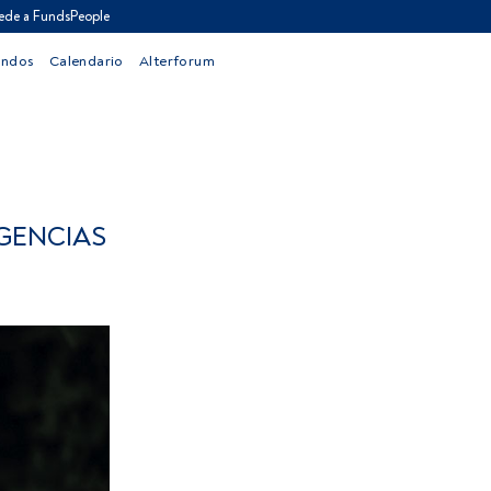
ede a FundsPeople
ondos
Calendario
Alterforum
AGENCIAS