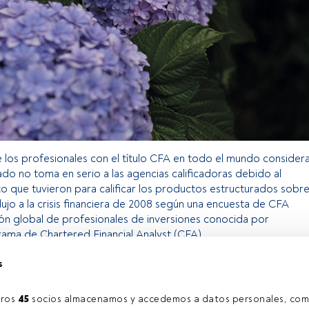
 los profesionales con el título CFA en todo el mundo consider
do no toma en serio a las agencias calificadoras debido al
o que tuvieron para calificar los productos estructurados sobr
jo a la crisis financiera de 2008
según una encuesta de CFA
ación global de profesionales de inversiones conocida por
rama de Chartered Financial Analyst (CFA).
s
o exclusivo para los usuarios registrados de FundsPeople. Si ya
accede desde el botón Login. Si aún no tienes cuenta, te
ros 
45
 socios almacenamos y accedemos a datos personales, com