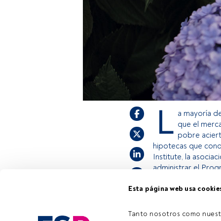
L
a mayoría de
que el merca
pobre aciert
hipotecas que condu
Institute, la asoci
administrar el Prog
Esta página web usa cookie
Este es un artícul
estás registrado, 
Tanto nosotros como nuest