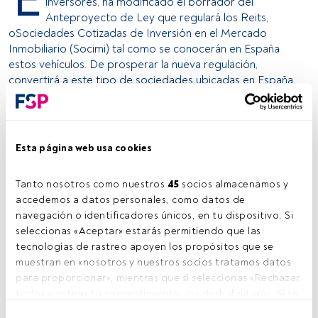
inversores, ha modificado el borrador del
Anteproyecto de Ley que regulará los Reits,
oSociedades Cotizadas de Inversión en el Mercado
Inmobiliario (Socimi) tal como se conocerán en España
estos vehículos. De prosperar la nueva regulación,
convertirá a este tipo de sociedades ubicadas en España
en únicas en toda Europa. 'Es algo nuevo. No sé como
llamarlo. Quizás REIT de segunda generación', dijo ayer el
director general de Tributos, Jesús Gascón, durante un
acto organizado por Deloitte en Madrid, según publica
Esta página web usa cookies
hoy Cinco Días. La mayoría de leyes europeas que regulan
los REIT, establecen que estas compañías no tributen
Tanto nosotros como nuestros 
45
 socios almacenamos y 
pero, a cambio, obliga a pagar un elevado porcentaje de
accedemos a datos personales, como datos de 
sus ingresos a los inversores en forma de dividendos. Por
navegación o identificadores únicos, en tu dispositivo. Si 
otra parte, establecen límites al porcentaje de acciones
seleccionas «Aceptar» estarás permitiendo que las 
que un sólo inversor puede acumular. Ambas
tecnologías de rastreo apoyen los propósitos que se 
características, que figuraban en el primer borrador, han
muestran en «nosotros y nuestros socios tratamos datos 
desaparecido en el segundo. Así, los REIT en España sí
para proporcionar», mientras que si seleccionas «Rechazar 
que pagarán el impuesto de sociedades, aunque a un tipo
todo» o retiras tu consentimiento, los deshabilitarás. Si se 
del 18%, menor que el tipo general que se sitúa en el 30%.
deshabilitan los rastreadores, parte del contenido y los 
A cambio, será el accionista el que no deba tributar por