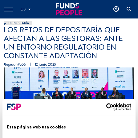
ES
DEPOSITARÍA
LOS RETOS DE DEPOSITARÍA QUE
AFECTAN A LAS GESTORAS: ANTE
UN ENTORNO REGULATORIO EN
CONSTANTE ADAPTACIÓN
Regina Webb
|
12 junio 2025
Elisa Ricón (Inverco), Roberto Santos (Andbank WM), Sergio
Fernández Pacheco (Azvalor AM), Alfredo Vega (A&G) y Jesús Pinilla
(Kutxabank Gestión). Fuente: FundsPeople
Esta página web usa cookies