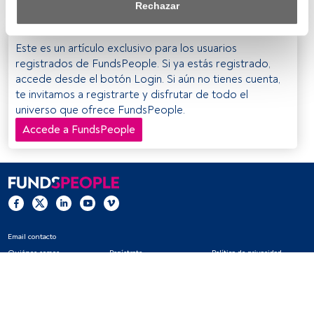
Rechazar
Tanto nosotros como nuestros asociados tratamos los 
datos para proporcionar:
Este es un artículo exclusivo para los usuarios
registrados de FundsPeople. Si ya estás registrado,
Utilizar datos de localización geográfica precisa. Analizar 
accede desde el botón Login. Si aún no tienes cuenta,
activamente las características del dispositivo para su 
te invitamos a registrarte y disfrutar de todo el
identificación. Almacenar la información en un dispositivo 
universo que ofrece FundsPeople.
y/o acceder a ella. 
Accede a FundsPeople
Lista de asociados (proveedores)
Email contacto
Quiénes somos
Regístrate
Política de privacidad
Cookies
Configuración de cookies
Aviso legal