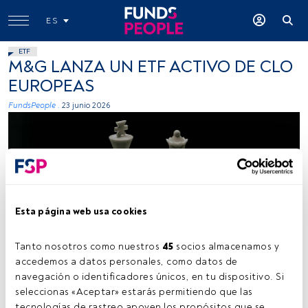
ES
ETF
M&G LANZA UN ETF ACTIVO DE CLO
EUROPEAS
FundsPeople .
23 junio 2026
Esta página web usa cookies
Fuente: Abdullah Asad (Pexels)
Tanto nosotros como nuestros 
45
 socios almacenamos y 
accedemos a datos personales, como datos de 
navegación o identificadores únicos, en tu dispositivo. Si 
Tiempo lectura:
1 min.
seleccionas «Aceptar» estarás permitiendo que las 
tecnologías de rastreo apoyen los propósitos que se 