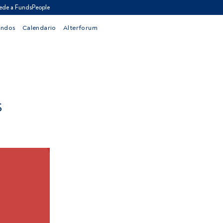
ede a FundsPeople
ondos
Calendario
Alterforum
S