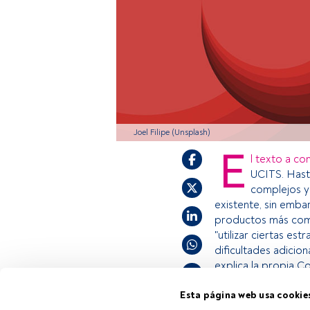
Joel Filipe (Unsplash)
E
l texto a co
UCITS. Hast
complejos y
existente, sin emba
productos más comp
"utilizar ciertas e
dificultades adicio
explica la propia C
Esta página web usa cookie