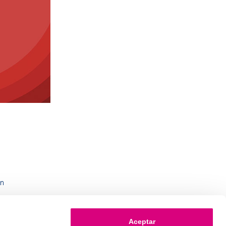
ún
Aceptar