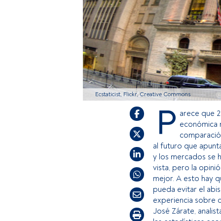
Ecstaticist, Flickr, Creative Commons
P
arece que 2
económica m
comparación
al futuro que apunt
y los mercados se h
vista, pero la opin
mejor. A esto hay q
pueda evitar el abi
experiencia sobre c
José Zárate, analis