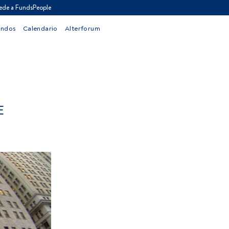
ede a FundsPeople
ondos
Calendario
Alterforum
E