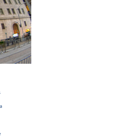
s
a
e