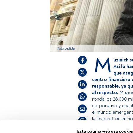
Foto cedida
M
uzinich
s
Así lo h
que asegu
centro financiero 
responsable, ya q
al respecto.
Muzini
ronda los 28.000 mil
corporativo y cuen
el mundo emergent
la imagen), quien h
Tiempo lectura:
3 min.
Esta página web usa cookie