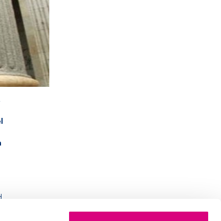
.
l
n
.