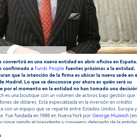
e convertirá en una nueva entidad en abrir oficina en España
an confirmado a
Funds People
fuentes próximas a la entidad,
ran que la intención de la firma es ubicar la nueva sede en e
de Madrid. Lo que se desconoce por ahora es quién será su
ue por el momento en la entidad no han tomado una decisió
ch es una boutique con un volumen de activos bajo gestión que
lones de dólares. Está especializada en la inversión en crédito
ta con un equipo que se reparte entre Estados Unidos, Europa y
e. Fue fundada en 1988 en Nueva York por
George Muzinich
(en
oy sigue siendo el presidente y consejero delegado de la entidad
s