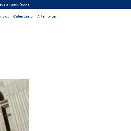
ede a FundsPeople
ondos
Calendario
Alterforum