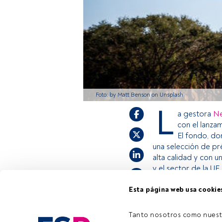
Foto: by Matt Benson on Unsplash
L
a gestora
Ne
con el lanza
El fondo, dom
una selección de p
alta calidad y con u
y el sector de la UE.
Esta página web usa cookie
Este es un artícul
estás registrado, 
Tanto nosotros como nuest