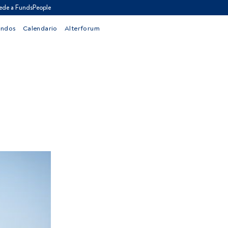
ede a FundsPeople
ondos
Calendario
Alterforum