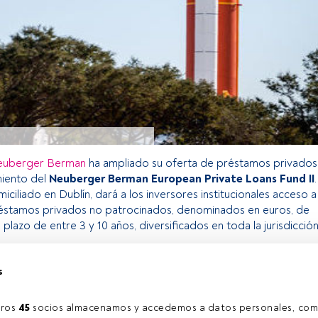
uberger Berman
ha ampliado su oferta de préstamos privados
miento del
Neuberger Berman European Private Loans Fund II
.
iciliado en Dublín, dará a los inversores institucionales acceso a
réstamos privados no patrocinados, denominados en euros, de
n plazo de entre 3 y 10 años, diversificados en toda la jurisdicció
s
o exclusivo para los usuarios registrados de FundsPeople. Si ya
accede desde el botón Login. Si aún no tienes cuenta, te
ros 
45
 socios almacenamos y accedemos a datos personales, com