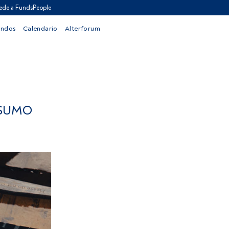
ede a FundsPeople
ondos
Calendario
Alterforum
NSUMO