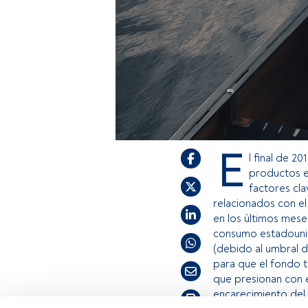
E
l final de 2
productos e
factores cla
relacionados con e
en los últimos mese
consumo estadounide
(debido al umbral 
para que el fondo to
que presionan con es
encarecimiento del 