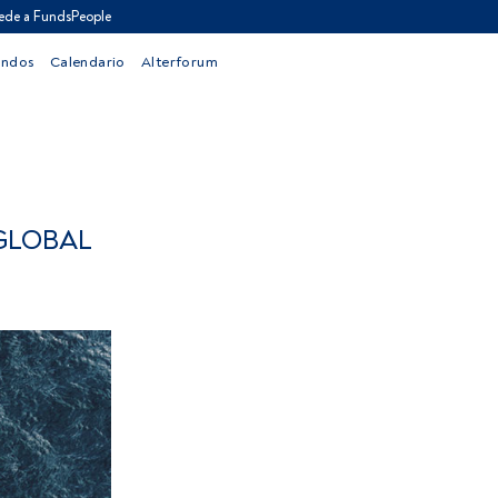
ede a FundsPeople
ondos
Calendario
Alterforum
GLOBAL