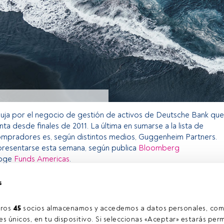
 puja por el negocio de gestión de activos de Deutsche Bank que
enta desde finales de 2011. La última en sumarse a la lista de
ompradores es, según distintos medios, Guggenheim Partners.
presentarse esta semana, según publica
Bloomberg
coge
Funds Americas
.
s
o exclusivo para los usuarios registrados de FundsPeople. Si ya
accede desde el botón Login. Si aún no tienes cuenta, te
ros 
45
 socios almacenamos y accedemos a datos personales, com
rarte y disfrutar de todo el universo que ofrece FundsPeople.
s únicos, en tu dispositivo. Si seleccionas «Aceptar» estarás perm