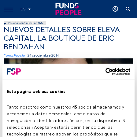
ES
NEGOCIO GESTORAS
NUEVOS DETALLES SOBRE ELEVA
CAPITAL, LA BOUTIQUE DE ERIC
BENDAHAN
FundsPeople .
24 septiembre 2014
Esta página web usa cookies
Tanto nosotros como nuestros 
45
 socios almacenamos y 
Cedida
accedemos a datos personales, como datos de 
navegación o identificadores únicos, en tu dispositivo. Si 
seleccionas «Aceptar» estarás permitiendo que las 
tecnologías de rastreo apoyen los propósitos que se 
Tiempo lectura:
1 min.