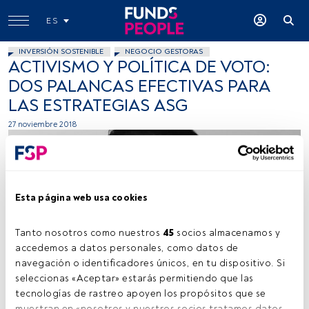
ES
INVERSIÓN SOSTENIBLE
NEGOCIO GESTORAS
ACTIVISMO Y POLÍTICA DE VOTO:
DOS PALANCAS EFECTIVAS PARA
LAS ESTRATEGIAS ASG
27 noviembre 2018
Esta página web usa cookies
Tanto nosotros como nuestros 
45
 socios almacenamos y 
Cedida por Amundi
accedemos a datos personales, como datos de 
navegación o identificadores únicos, en tu dispositivo. Si 
seleccionas «Aceptar» estarás permitiendo que las 
tecnologías de rastreo apoyen los propósitos que se 
Tiempo lectura:
3 min.
muestran en «nosotros y nuestros socios tratamos datos 