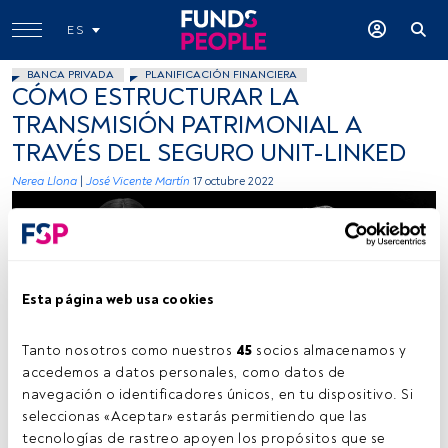
ES
BANCA PRIVADA
PLANIFICACIÓN FINANCIERA
CÓMO ESTRUCTURAR LA
TRANSMISIÓN PATRIMONIAL A
TRAVÉS DEL SEGURO UNIT-LINKED
Nerea Llona
|
José Vicente Martín
17 octubre 2022
Esta página web usa cookies
Tanto nosotros como nuestros 
45
 socios almacenamos y 
Firma: cedidas (Utmost Wealth Solutions).
accedemos a datos personales, como datos de 
navegación o identificadores únicos, en tu dispositivo. Si 
seleccionas «Aceptar» estarás permitiendo que las 
tecnologías de rastreo apoyen los propósitos que se 
Tiempo lectura:
4 min.