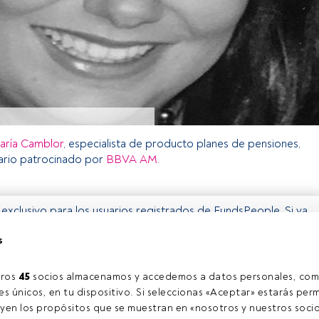
aría Camblor
, especialista de producto planes de pensiones,
rio patrocinado por
BBVA AM.
o exclusivo para los usuarios registrados de FundsPeople. Si ya
accede desde el botón Login. Si aún no tienes cuenta, te
s
rarte y disfrutar de todo el universo que ofrece FundsPeople.
Accede a FundsPeople
ros 
45
 socios almacenamos y accedemos a datos personales, com
s únicos, en tu dispositivo. Si seleccionas «Aceptar» estarás perm
yen los propósitos que se muestran en «nosotros y nuestros socio