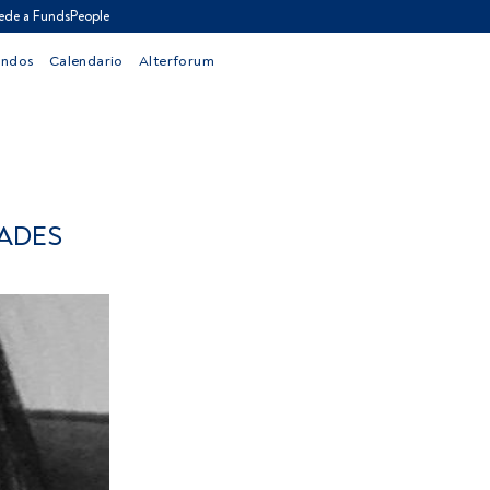
ede a FundsPeople
ondos
Calendario
Alterforum
DADES