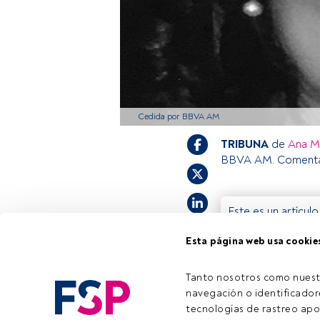
Cedida por BBVA AM
TRIBUNA
de
Ana M
BBVA AM. Comenta
Este es un artícul
estás registrado, 
Esta página web usa cookie
invitamos a regist
Tanto nosotros como nuest
navegación o identificadore
tecnologías de rastreo apo
Tiempo lectura:
5 min.