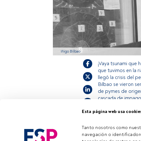
Iñigo Bilbao
¡Vaya tsunami que 
que tuvimos en la r
llegó la crisis del 
Bilbao se vieron s
de pymes de origen 
cascada de impagos
Esta página web usa cookie
Este es un artícul
estás registrado, 
Tanto nosotros como nuest
invitamos a regis
navegación o identificadore
Tiempo lectura:
4 min.