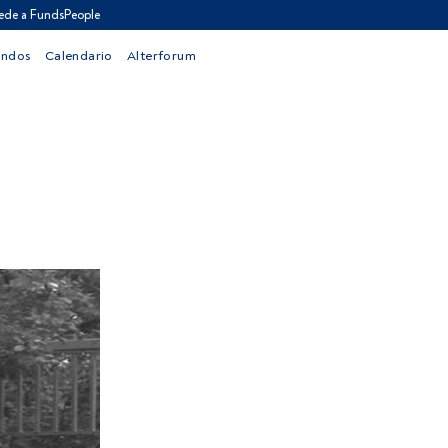
ede a FundsPeople
ondos
Calendario
Alterforum