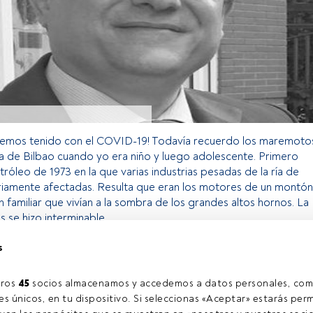
hemos tenido con el COVID-19! Todavía recuerdo los maremoto
ia de Bilbao cuando yo era niño y luego adolescente. Primero
petróleo de 1973 en la que varias industrias pesadas de la ría de
eriamente afectadas. Resulta que eran los motores de un montón
familiar que vivían a la sombra de los grandes altos hornos. La
 se hizo interminable.
s
o exclusivo para los usuarios registrados de FundsPeople. Si ya
accede desde el botón Login. Si aún no tienes cuenta, te
ros 
45
 socios almacenamos y accedemos a datos personales, com
trarte y disfrutar de todo el universo que ofrece FundsPeople.
s únicos, en tu dispositivo. Si seleccionas «Aceptar» estarás perm