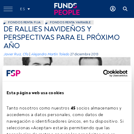
ES
FONDOS RENTA FIJA
FONDOS RENTA VARIABLE
DE RALLIES NAVIDEÑOS Y
PERSPECTIVAS PARA EL PRÓXIMO
AÑO
Javier Ruiz, Cfa
|
Alejandro Martín Toledo
27 diciembre 2013
Esta página web usa cookies
Funds People
Tanto nosotros como nuestros 
45
 socios almacenamos y 
accedemos a datos personales, como datos de 
navegación o identificadores únicos, en tu dispositivo. Si 
seleccionas «Aceptar» estarás permitiendo que las 
Tiempo lectura:
2 min.