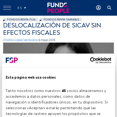
ES
FONDOS RENTA FIJA
FONDOS RENTA VARIABLE
DESLOCALIZACIÓN DE SICAV SIN
EFECTOS FISCALES
Cristina López Ventureira
6 mayo 2015
Esta página web usa cookies
Imagen cedida
Tanto nosotros como nuestros 
45
 socios almacenamos y 
accedemos a datos personales, como datos de 
navegación o identificadores únicos, en tu dispositivo. Si 
seleccionas «Aceptar» estarás permitiendo que las 
Tiempo lectura:
4 min.
tecnologías de rastreo apoyen los propósitos que se 