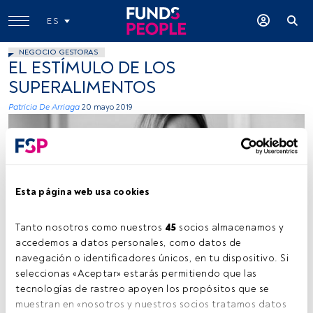
ES
NEGOCIO GESTORAS
EL ESTÍMULO DE LOS
SUPERALIMENTOS
Patricia De Arriaga
20 mayo 2019
Esta página web usa cookies
Tanto nosotros como nuestros 
45
 socios almacenamos y 
Cedida por Pictet AM
accedemos a datos personales, como datos de 
navegación o identificadores únicos, en tu dispositivo. Si 
seleccionas «Aceptar» estarás permitiendo que las 
tecnologías de rastreo apoyen los propósitos que se 
Tiempo lectura:
3 min.
muestran en «nosotros y nuestros socios tratamos datos 