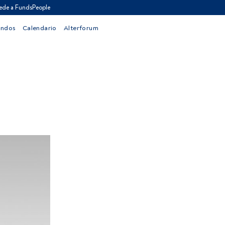
ede a FundsPeople
ondos
Calendario
Alterforum