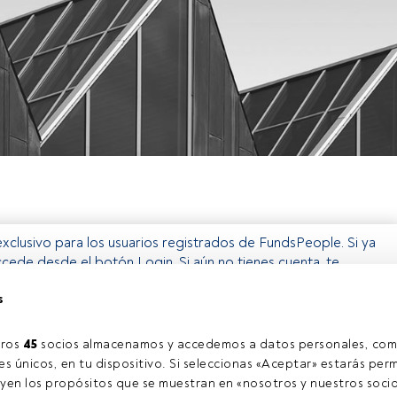
 exclusivo para los usuarios registrados de FundsPeople. Si ya
ccede desde el botón Login. Si aún no tienes cuenta, te
arte y disfrutar de todo el universo que ofrece FundsPeople.
s
Accede a FundsPeople
ros 
45
 socios almacenamos y accedemos a datos personales, com
s únicos, en tu dispositivo. Si seleccionas «Aceptar» estarás perm
yen los propósitos que se muestran en «nosotros y nuestros socio