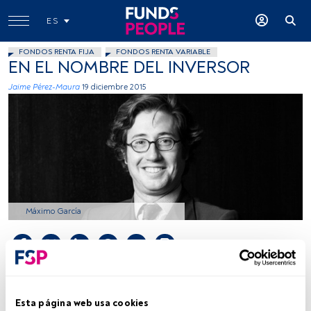
ES
FONDOS RENTA FIJA
FONDOS RENTA VARIABLE
EN EL NOMBRE DEL INVERSOR
Jaime Pérez-Maura
19 diciembre 2015
Máximo García
Tiempo lectura:
1 min.
En el mundo de la operativa con fondos siempre ha existo
Esta página web usa cookies