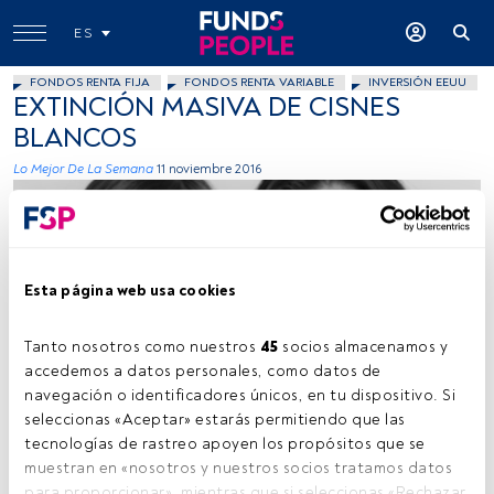
ES
FONDOS RENTA FIJA
FONDOS RENTA VARIABLE
INVERSIÓN EEUU
EXTINCIÓN MASIVA DE CISNES
BLANCOS
Lo Mejor De La Semana
11 noviembre 2016
Esta página web usa cookies
Tanto nosotros como nuestros 
45
 socios almacenamos y 
Funds People
accedemos a datos personales, como datos de 
navegación o identificadores únicos, en tu dispositivo. Si 
seleccionas «Aceptar» estarás permitiendo que las 
tecnologías de rastreo apoyen los propósitos que se 
Tiempo lectura:
2 min.
muestran en «nosotros y nuestros socios tratamos datos 
para proporcionar», mientras que si seleccionas «Rechazar 