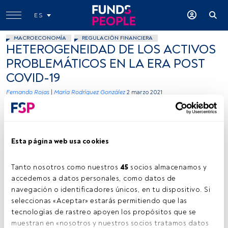
ES
MACROECONOMÍA
REGULACIÓN FINANCIERA
HETEROGENEIDAD DE LOS ACTIVOS
PROBLEMÁTICOS EN LA ERA POST
COVID-19
Fernando Rojas
|
María Rodríguez González
2 marzo 2021
Esta página web usa cookies
Tanto nosotros como nuestros 
45
 socios almacenamos y 
María Rodríguez y Fernando Rojas, consultores de servicios financieros
accedemos a datos personales, como datos de 
de Afi. Firma: Cedida (Afi)
navegación o identificadores únicos, en tu dispositivo. Si 
seleccionas «Aceptar» estarás permitiendo que las 
tecnologías de rastreo apoyen los propósitos que se 
muestran en «nosotros y nuestros socios tratamos datos 
Tiempo lectura:
3 min.