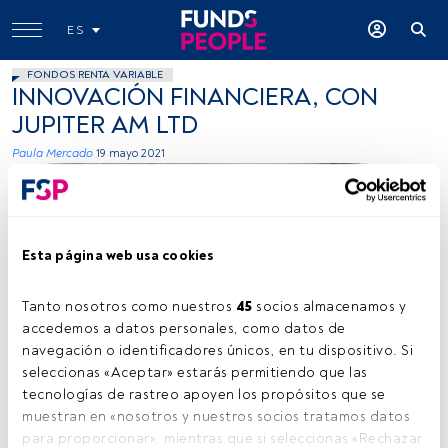
ES
FONDOS RENTA VARIABLE
INNOVACIÓN FINANCIERA, CON
JUPITER AM LTD
Paula Mercado
19 mayo 2021
Esta página web usa cookies
Tanto nosotros como nuestros 
45
 socios almacenamos y 
accedemos a datos personales, como datos de 
navegación o identificadores únicos, en tu dispositivo. Si 
seleccionas «Aceptar» estarás permitiendo que las 
tecnologías de rastreo apoyen los propósitos que se 
Tiempo lectura:
6 min.
muestran en «nosotros y nuestros socios tratamos datos 
para proporcionar», mientras que si seleccionas «Rechazar 