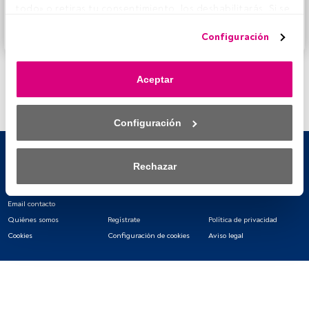
todo» o retiras tu consentimiento, los deshabilitarás. Si se 
FundsPeople.
deshabilitan los rastreadores, parte del contenido y los 
Accede a FundsPeople
Configuración
anuncios que ves podrían dejar de ser relevantes para ti. 
Puedes volver a acceder a este menú para cambiar tus 
opciones o retirar el consentimiento en cualquier 
Aceptar
momento haciendo clic en el enlace «Preferencias de 
privacidad» que aparece en la parte inferior de la página 
web (o en el icono flotante que hay en la parte del fondo a 
Configuración
la izquierda de la página web). Tus opciones tendrán 
efecto dentro de nuestro ámbito de consentimiento. Para 
saber más, consulta nuestra política de privacidad.
Rechazar
Tanto nosotros como nuestros asociados tratamos los 
datos para proporcionar:
Email contacto
Quiénes somos
Regístrate
Política de privacidad
Utilizar datos de localización geográfica precisa. Analizar 
Cookies
Configuración de cookies
Aviso legal
activamente las características del dispositivo para su 
identificación. Almacenar la información en un dispositivo 
y/o acceder a ella. 
Lista de asociados (proveedores)