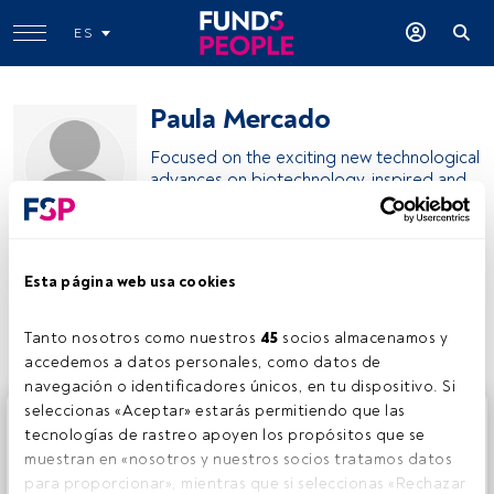
ES
Paula Mercado
Focused on the exciting new technological
advances on biotechnology, inspired and
boosted by AI and demographics.
#biotechnolog
Paula Mercado
Esta página web usa cookies
Compartir:
Tanto nosotros como nuestros 
45
 socios almacenamos y 
accedemos a datos personales, como datos de 
navegación o identificadores únicos, en tu dispositivo. Si 
seleccionas «Aceptar» estarás permitiendo que las 
Este es un artículo exclusivo para los usuarios registrados
tecnologías de rastreo apoyen los propósitos que se 
de FundsPeople. Si ya estás registrado, accede desde el
muestran en «nosotros y nuestros socios tratamos datos 
botón Login. Si aún no tienes cuenta, te invitamos a
para proporcionar», mientras que si seleccionas «Rechazar 
registrarte y disfrutar de todo el universo que ofrece