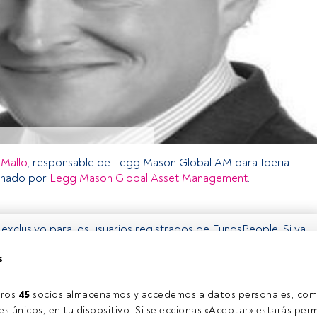
 Mallo
, responsable de Legg Mason Global AM para Iberia.
inado por
Legg Mason Global Asset Management
.
o exclusivo para los usuarios registrados de FundsPeople. Si ya
accede desde el botón Login. Si aún no tienes cuenta, te
s
rarte y disfrutar de todo el universo que ofrece FundsPeople.
Accede a FundsPeople
ros 
45
 socios almacenamos y accedemos a datos personales, com
s únicos, en tu dispositivo. Si seleccionas «Aceptar» estarás perm