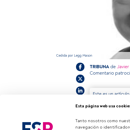
Cedida por Legg Mason
TRIBUNA
de
Javier
Comentario patroc
Este es un artícul
estás registrado, 
Esta página web usa cookie
invitamos a regist
Tanto nosotros como nuest
navegación o identificadore