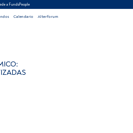
ede a FundsPeople
ondos
Calendario
Alterforum
MICO:
TIZADAS